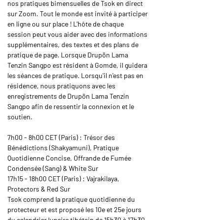
nos pratiques bimensuelles de Tsok en direct 
sur Zoom. Tout le monde est invité à participer 
en ligne ou sur place ! L'hôte de chaque 
session peut vous aider avec des informations 
supplémentaires, des textes et des plans de 
pratique de page. Lorsque Drupön Lama 
Tenzin Sangpo est résident à Gomde, il guidera 
les séances de pratique. Lorsqu'il n'est pas en 
résidence, nous pratiquons avec les 
enregistrements de Drupön Lama Tenzin 
Sangpo afin de ressentir la connexion et le 
soutien.
7h00 - 8h00 CET (Paris) : Trésor des 
Bénédictions (Shakyamuni), Pratique 
Quotidienne Concise, Offrande de Fumée 
Condensée (Sang) & White Sur
17h15 - 18h00 CET (Paris) : Vajrakilaya, 
Protectors & Red Sur
Tsok comprend la pratique quotidienne du 
protecteur et est proposé les 10e et 25e jours 
du calendrier lunaire tibétain de 15h30 à 17h30 