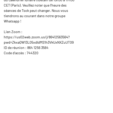
CET (Paris). Veuillez noter que l'heure des 
séances de Tsok peut changer. Nous vous 
tiendrons au courant dans notre groupe 
Whatsapp !
Lien Zoom :
https://us02web.zoom.us/j/86412563564?
pwd=ZkxaQW13L05xdldMS1h3VkUxNXZuUT09
ID de réunion : 864 1256 3564
Code d'accès : 744320
Share This Event
Rangjung Yeshe Gomde Pyrénées
hello@gomde.fr
Mas Can Père Courreu RD13, 66110 La
Bastide, France