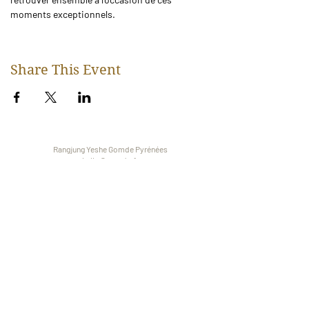
moments exceptionnels.
Share This Event
Rangjung Yeshe Gomde Pyrénées
hello@gomde.fr
Mas Can Père Courreu RD13, 66110 La
Bastide, France
+33 (0)4 68 37 89 87
Tous droits réservés © 2023
S'inscrire à la newsletter