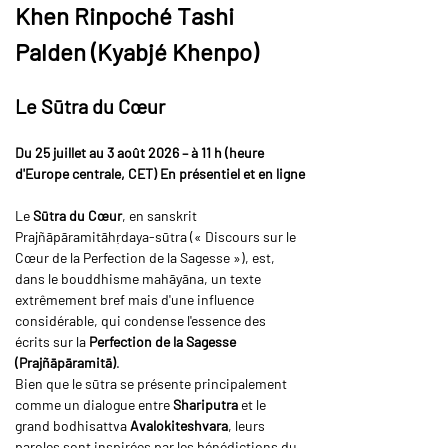
Khen Rinpoché Tashi 
Palden (Kyabjé Khenpo)
Le Sūtra du Cœur
Du 25 juillet au 3 août 2026 – à 11 h (heure 
d'Europe centrale, CET)
En présentiel et en ligne
Le 
Sūtra du Cœur
, en sanskrit 
Prajñāpāramitāhṛdaya-sūtra (« Discours sur le 
Cœur de la Perfection de la Sagesse »), est, 
dans le bouddhisme mahāyāna, un texte 
extrêmement bref mais d'une influence 
considérable, qui condense l'essence des 
écrits sur la 
Perfection de la Sagesse 
(Prajñāpāramitā)
.
Bien que le sūtra se présente principalement 
comme un dialogue entre 
Shariputra
 et le 
grand bodhisattva 
Avalokiteshvara
, leurs 
paroles sont inspirées par les bénédictions du 