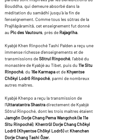
Bouddha, qui demeure absorbé dans la 
méditation du samādhi jusqu'à la fin de 
l'enseignement. Comme tous les sūtras de la 
Prajñāpāramitā, cet enseignement fut donné 
au 
Pic des Vautours
, près de 
Rajagriha
.
Kyabjé Khen Rinpoché Tashi Palden a reçu une 
immense richesse d'enseignements et de 
transmissions de 
Sötrul Rinpoché
, l'abbé du 
monastère de Kyabjé au Tibet, puis du 
11e Situ 
Rinpoché
, du 
16e Karmapa
 et de 
Khyentse 
Chökyi Lodrö Rinpoché
, parmi de nombreux 
autres maîtres.
Kyabjé Khenpo a reçu la transmission de 
l'
Uttaratantra Shastra
 directement de Kyabjé 
Sötrul Rinpoché, dont les trois maîtres étaient 
Jamgön Dorje Chang Pema Wangchok (le 11e 
Situ Rinpoché)
, 
Khentrül Dorje Chang Chökyi 
Lodrö (Khyentse Chökyi Lodrö)
 et 
Khenchen 
Dorje Chang Tashi Özer
.