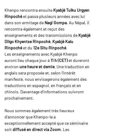
Khenpo rencontra ensuite 
Kyabjé Tulku Urgyen 
Rinpoché
 et passa plusieurs années avec lui 
dans son ermitage de 
Nagi Gompa
. Au Népal, il 
rencontra également et reçut des 
enseignements et des transmissions de 
Kyabjé 
Dilgo Khyentse Rinpoché
, 
Kyabjé Kalu 
Rinpoché
 et du 
12e Situ Rinpoché
.
Les enseignements avec Kyabjé Khenpo 
auront lieu chaque jour à 
11 h (CET)
 et dureront 
environ 
une heure et demie
. Une traduction en 
anglais sera proposée et, selon l'intérêt 
manifesté, nous envisagerons également des 
traductions en espagnol, en français et en 
chinois. Davantage d'informations suivront 
prochainement.
Nous sommes également très heureux 
d'annoncer que Khenpo-la a 
exceptionnellement accepté que ce séminaire 
soit 
diffusé en direct via Zoom
. Les 