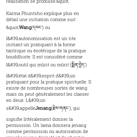
réalisation se produise.&quot;
Karma Phuntsho explique plus en
détail une initiation comme suit :
&quot;
Wang
(དབང་) ou
l&#39;autonomisation est un rite
initiant un pratiquant à la forme
tantrique ou ésotérique de la pratique
bouddhiste. Il est considéré comme
l&#39;outil qui mûrit ou mûrit (སྨིན་བྱེད་)
l&#39;état d&#39;esprit d&#39;un
pratiquant pour la pratique spirituelle. Il
existe de nombreuses sortes de wang
mais on peut généralement les classer
en deux. L&#39;un
s&#39;appelle
Jenang
(རྗེས་གནང་), qui
signifie littéralement donner la
permission. Un lama donnera jenang
comme permission ou autorisation de