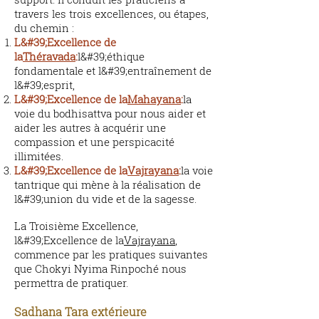
travers les trois excellences, ou étapes,
du chemin :
L&#39;Excellence de
la
Théravada
:
l&#39;éthique
fondamentale et l&#39;entraînement de
l&#39;esprit,
L&#39;Excellence de la
Mahayana
:
la
voie du bodhisattva pour nous aider et
aider les autres à acquérir une
compassion et une perspicacité
illimitées.
L&#39;Excellence de la
Vajrayana
:
la voie
tantrique qui mène à la réalisation de
l&#39;union du vide et de la sagesse.
La Troisième Excellence,
l&#39;Excellence de la
Vajrayana
,
commence par les pratiques suivantes
que Chokyi Nyima Rinpoché nous
permettra de pratiquer.
Sadhana Tara extérieure