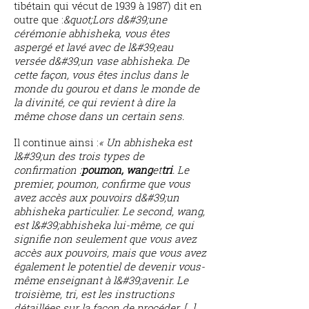
tibétain qui vécut de 1939 à 1987) dit en
outre que :
&quot;Lors d&#39;une
cérémonie abhisheka, vous êtes
aspergé et lavé avec de l&#39;eau
versée d&#39;un vase abhisheka. De
cette façon, vous êtes inclus dans le
monde du gourou et dans le monde de
la divinité, ce qui revient à dire la
même chose dans un certain sens.
Il continue ainsi :
« Un abhisheka est
l&#39;un des trois types de
confirmation :
poumon, wang
et
tri
. Le
premier, poumon, confirme que vous
avez accès aux pouvoirs d&#39;un
abhisheka particulier. Le second, wang,
est l&#39;abhisheka lui-même, ce qui
signifie non seulement que vous avez
accès aux pouvoirs, mais que vous avez
également le potentiel de devenir vous-
même enseignant à l&#39;avenir. Le
troisième, tri, est les instructions
détaillées sur la façon de procéder. […]