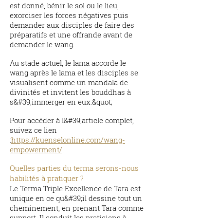
est donné, bénir le sol ou le lieu,
exorciser les forces négatives puis
demander aux disciples de faire des
préparatifs et une offrande avant de
demander le wang.
Au stade actuel, le lama accorde le
wang après le lama et les disciples se
visualisent comme un mandala de
divinités et invitent les bouddhas à
s&#39;immerger en eux.&quot;
Pour accéder à l&#39;article complet,
suivez ce lien
:
https://kuenselonline.com/wang-
empowerment/
.
Quelles parties du terma serons-nous
habilités à pratiquer ?
Le Terma Triple Excellence de Tara est
unique en ce qu&#39;il dessine tout un
cheminement, en prenant Tara comme
support. Il conduit les praticiens à