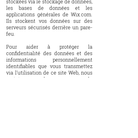
stockées via le stockage de données,
les bases de données et les
applications générales de Wix.com.
Ils stockent vos données sur des
serveurs sécurisés derrière un pare-
feu.
Pour aider à protéger la
confidentialité des données et des
informations personnellement
identifiables que vous transmettez
via l'utilisation de ce site Web, nous
maintenons des mesures de
protection physiques, techniques et
administratives. Nous mettons à jour
et testons régulièrement notre
technologie de sécurité. Nous
limitons l'accès à vos données
personnelles aux membres Gomde
Pyrénées qui en ont besoin pour
vous fournir notre service et nos
avantages. De plus, nous instruisons