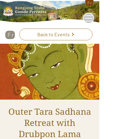
Fr
Back to Events
Fr
Outer Tara Sadhana
Retreat with
Drubpon Lama