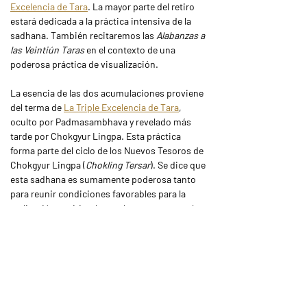
Excelencia de Tara
. La mayor parte del retiro 
estará dedicada a la práctica intensiva de la 
sadhana. También recitaremos las 
Alabanzas a 
las Veintiún Taras
 en el contexto de una 
poderosa práctica de visualización.
La esencia de las dos acumulaciones proviene 
del terma de 
La Triple Excelencia de Tara
, 
oculto por Padmasambhava y revelado más 
tarde por Chokgyur Lingpa. Esta práctica 
forma parte del ciclo de los Nuevos Tesoros de 
Chokgyur Lingpa (
Chokling Tersar
). Se dice que 
esta sadhana es sumamente poderosa tanto 
para reunir condiciones favorables para la 
realización espiritual completa como para el 
logro de aspiraciones mundanas.
Programa:
1 de octubre: llegada y preparativos
2-19 de octubre: el retiro comenzará el 2 de 
octubre (día de Guru Rinpoche) a las 3:00 pm y 